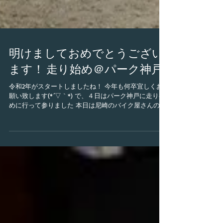
明けましておめでとうござい
ます！ 走り始め＠パーク神戸
令和2年がスタートしましたね！ 今年も何卒宜しくお
願い致します(*´▽｀*) で、４日はパーク神戸に走り初
めに行って参りました 本日は尼崎のバイク屋さんの店
長Ａさんと、お世話になってる 買取業者のN君と楽し
みます！ 流石年始なので、ジュニアライダーをはじめ
多くの来場があり、...