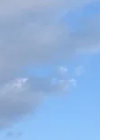
さて、待ちに待った楽しい練習と、先日低圧縮化した
エンジンの実走チェックです！ 早速走行開始！ 確かに
乗りやすく、フラットダートや難所で神経質な感覚は
抑えられます マディの日や、難所が複数設定されてい
るコース、 疲れて操作がラフになる長丁場ではありカ
モです。...