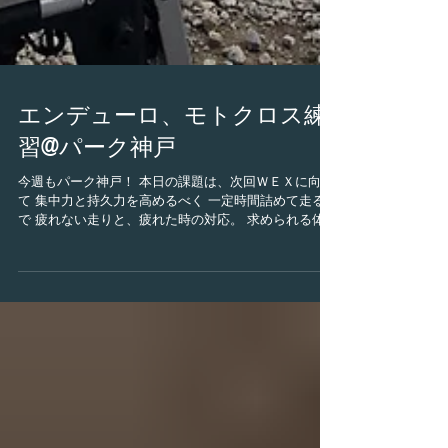
エンデューロ、モトクロス練
習@パーク神戸
今週もパーク神戸！ 本日の課題は、次回ＷＥＸに向け
て 集中力と持久力を高めるべく 一定時間詰めて走る事
で 疲れない走りと、疲れた時の対応。 求められる体の
動きを探り、 染み込ませることが出来ればと思いま
す！ 具体的には 30分 基礎練習...