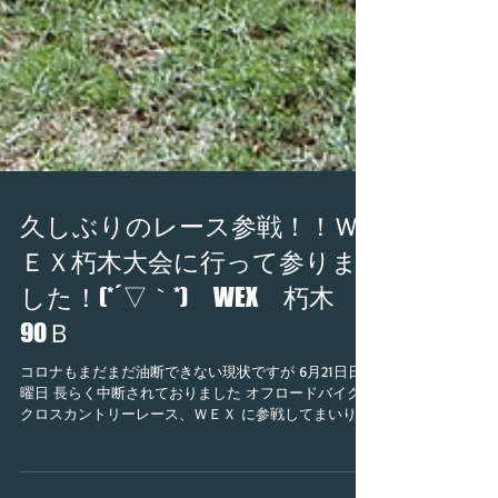
久しぶりのレース参戦！！Ｗ
ＥＸ朽木大会に行って参りま
した！(*´▽｀*) WEX 朽木
90Ｂ
コロナもまだまだ油断できない現状ですが 6月21日日
曜日 長らく中断されておりました オフロードバイクの
クロスカントリーレース、ＷＥＸ に参戦してまいりま
した 開催場所は滋賀県は朽木スキー場 スタート直後の