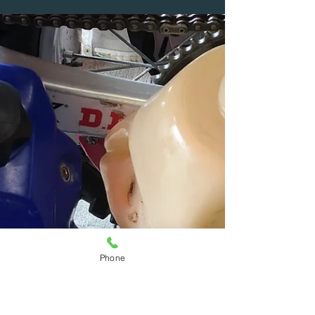
wex west最終戦 スラムパー
クに参戦してまいりました！
先日は愛知県のスラムパーク瀬戸で開催されました
WEX 最終戦 R8に参戦してまいりました！ ココまで
で、スタッフのオギーは 90Aで1位の師匠と100ポイン
ト差！ 年間優勝をもぎ取るには1位がほぼ絶対条件で
す！ ワタクシも90Cで2位のＯ森さんと149ポイント差...
Phone