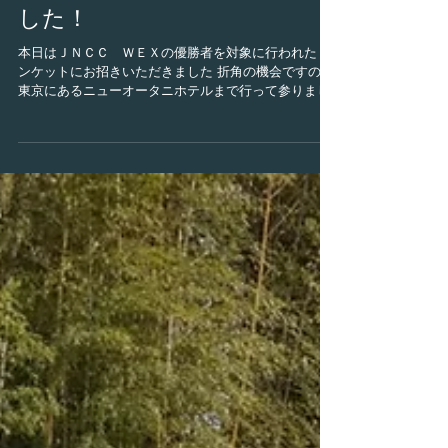
ＪＮＣＣ ＷＥＸ 表彰式
（バンケット）に行ってきま
した！
本日はＪＮＣＣ ＷＥＸの優勝者を対象に行われた バ
ンケットにお招きいただきました 折角の機会ですので
東京にあるニューオータニホテルまで行って参りまし
た！ 全国の優勝者が集い、ちょっとビビッてました
が、皆さん 凄くフレンドリーでとても楽しいひと時を
過ごすことが出来ました...