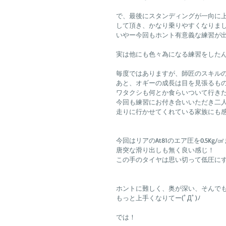
で、最後にスタンディングが一向に
して頂き、かなり乗りやすくなりま
いやー今回もホント有意義な練習が
実は他にも色々為になる練習をした
毎度ではありますが、師匠のスキル
あと、オギーの成長は目を見張るも
ワタクシも何とか食らいついて行きたい
今回も練習にお付き合いいただき二
走りに行かせてくれている家族にも
今回はリアのAt81のエア圧を0.5K
唐突な滑り出しも無く良い感じ！
この手のタイヤは思い切って低圧に
ホントに難しく、奥が深い、そんで
もっと上手くなりてー(ﾟДﾟ)ﾉ
では！