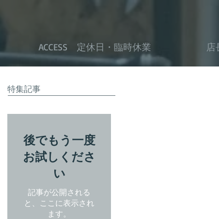
ACCESS 定休日・臨時休業
店
特集記事
後でもう一度
お試しくださ
い
記事が公開される
と、ここに表示され
ます。