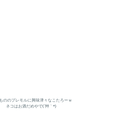
きもののプレモルに興味津々なこたろーｗ
ネコはお酒だめやで(´艸｀*)