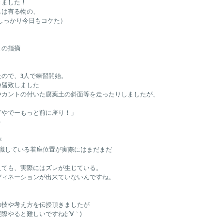
きました！
じは有る物の、
しっかり今日もコケた）
との指摘
ので、3人で練習開始。
練習致しました
やカントの付いた腐葉土の斜面等を走ったりしましたが、
ぎやでーもっと前に座り！」
)
が
意識している着座位置が実際にはまだまだ
えても、実際にはズレが生じている。
ディネーションが出来ていないんですね。
の技や考え方を伝授頂きましたが
やると難しいですね(;´∀｀)