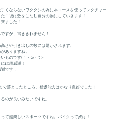
上手くならないワタクシの為に本コースを使ってレクチャー
した！後は数をこなし自分の物にしていきます！
出来ました！
んですが、書ききれません！
の高さや引き出しの数には驚かされます。
のがありますね。
ものです(｀・ω・´)＞
人には超感謝！
感謝です！
g/㎠まで落としたところ、登坂能力はかなり良好でした！
するのが良いみたいですね。
もって超楽しいスポーツですね。バイクって奴は！