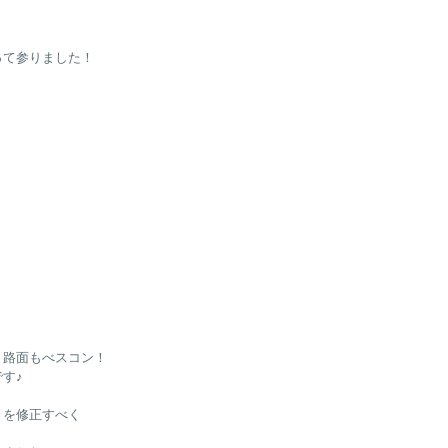
って参りました！
、路面もべスコン！
す♪
きを修正すべく