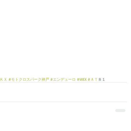
ＫＸ
#モトクロスパーク神戸
#エンデューロ
#WEX
#ＡＴ
８１