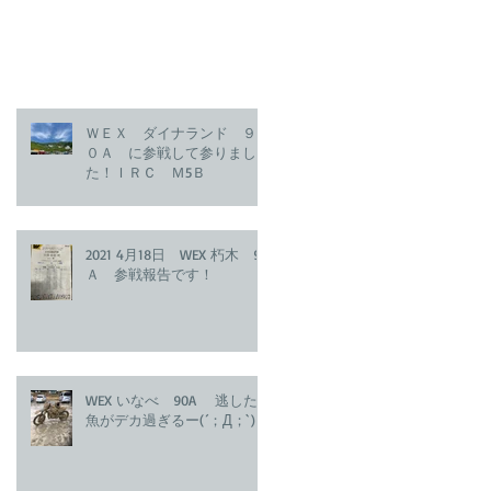
ＷＥＸ ダイナランド ９
０Ａ に参戦して参りまし
た！ＩＲＣ Ｍ5Ｂ
2021 4月18日 WEX 朽木 90
Ａ 参戦報告です！
WEX いなべ 90A 逃した
魚がデカ過ぎるー(´；Д；`)