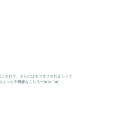
に起こされて、さらにはモフモフされまくって
ちょっと不機嫌なこたろー(●´ω｀●)