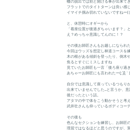
轍の脱出では割と開ける事が出来て
フラットでのタイトターンは良い感
イマイチ掴み切れていないですねー(
と、休憩時にオギーから
「着座位置が後過ぎちゃいます？」
え？めっちゃ意識してんのに！？
その後お師匠さんもお越しになられた
今回はウッズを想定し林道コースを
木の根がある傾斜を登ったり、倒木
焦るとすぐにミスしますね
見ていたお師匠も一言「後ろ座り過
あちゃーお師匠にも言われたー(;´Д｀
自分では意識して座っているつもり
出来ていませんでした…と言うか、
後だったという話。
アタマの中で体をこう動かそうと考
武井壮さんも仰っているボディコー
その後も
色んなセクションを練習し、お師匠
理屈ではなるほどと思うのですが、実際