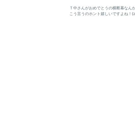
Ｔ中さんがおめでとうの横断幕なん
こう言うのホント嬉しいですよね！(≧