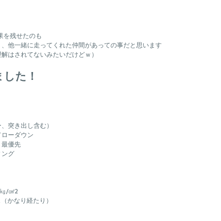
果を残せたのも
ト、他一緒に走ってくれた仲間があっての事だと思います
理解はされてないみたいだけどｗ）
ました！
ー、突き出し含む）
てローダウン
き最優先
ィング
㎏/㎠2　
ス（かなり経たり）