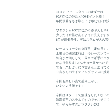
ココまでで、スタッフのオギーは
90Aで1位の師匠と100ポイント差！
年間優勝をもぎ取るには1位がほぼ絶
ワタクシも90Cで2位のＯ森さんと14
少しだけ余裕があるように見えます
8位が最低条件。実はスラムが大の苦手で
レースウィークの火曜日（定休日）
土曜日の練習走行は、今シーズンで
気合が空回りして一周目で派手にコ
かなり焦りました…チョー痛かったです(
でも、久しぶりにＯ吉さんと走れて
Ｏ吉さんのライディングセンスに嫉妬
今回も楽しい宴で盛り上がり、
いよいよ決勝です！
今回はスタートで無理をしたくない
渋滞必至のスラムですのでそこそこ
で、やらかすのがワタクシ(笑)