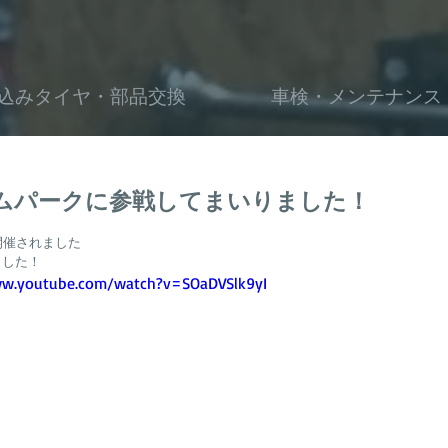
込みタイヤ・部品交換
車検・メンテナンス
 スラムパークに参戦してまいりました！
開催されました
ました！
ww.youtube.com/watch?v=SOaDVSlk9yI