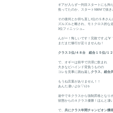
ギアが入らず一列目スタートにも拘
焦ってたのか、スタート100Ｍで抜き
その後何とか持ち直し1位のＳ木さん
ズルズルと離され、モトクロス的な
3位フィニッシュ…
んがー！悔しいです！完敗です…(;´∀｀
まだまだ修行が足りませんね！
クラス３位/４８台　総合１５位/１
で、オギーは前半で渋滞に飲まれ
大きなビハインド背負うものの
コレを見事に跳ね返し
クラス、総合共
もうね言葉がありません！！
あんた凄いよ(≧▽≦)ｂ
途中でＢクラスから強制昇格となり
状態からのＡクラス優勝！ほんと凄
で、
共にクラス年間チャンピオン獲