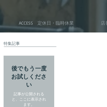
ACCESS 定休日・臨時休業
店
特集記事
後でもう一度
お試しくださ
い
記事が公開される
と、ここに表示され
ます。