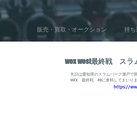
販売・買取・オークション
持ち
wex west最終戦
先日は愛知県のスラムパーク瀬戸で
WEX　最終戦　R8に参戦してまいり
https://w