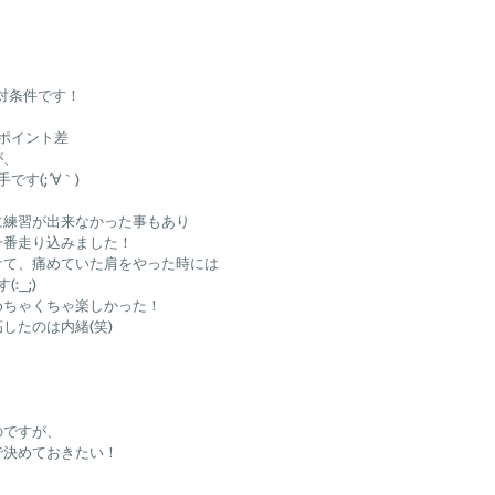
対条件です！
9ポイント差
が、
す(;´∀｀)
に練習が出来なかった事もあり
一番走り込みました！
ケて、痛めていた肩をやった時には
:_;)
めちゃくちゃ楽しかった！
したのは内緒(笑)
のですが、
で決めておきたい！