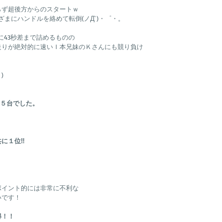
らず超後方からのスタートｗ
ざまにハンドルを絡めて転倒(ノД`)・゜・。
に43秒差まで詰めるものの
走りが絶対的に速いＩ本兄妹のＫさんにも競り負け
)
２５台でした。
に１位‼
ポイント的には非常に不利な
いです！
得！！