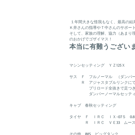
 １年間大きな怪我もなく、最高の結
Ｋ井さんの指導やＴ中さんのサポー
そして、家族の理解、協力（あまり
のおかげでゴザイマス！　
本当に有難うござい
マシンセッティング　ＹＺ125Ｘ
サス　Ｆ　フルノーマル　（ダンパ
　　　Ｒ　アジャスタブルリンクに
　　　　　プリロード全抜きで足つ
　　　　　ダンパーノーマルセッテ
キャブ　春秋セッティング
タイヤ　Ｆ　ＩＲＣ　ＩＸ-07Ｓ　0.8
　　　　Ｒ　ＩＲＣ　ＶＥ33　ムー
その他　IMS　ビッグタンク