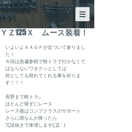
ＹＺ125Ｘ ムース装着！
いよいよＡＡＧＰが近づいて参りまし
た！
今回は急遽参戦で軽トラで行かなくて
はならないワタクシとしては
何としても晴れてくれる事を祈りま
す！！！
長野まで軽トラ…
ほとんど寝ずにレース
レース後はコンプクラスのサポート
さらに雨なんか降ったら
冗談抜きで体壊します(;´Д｀)