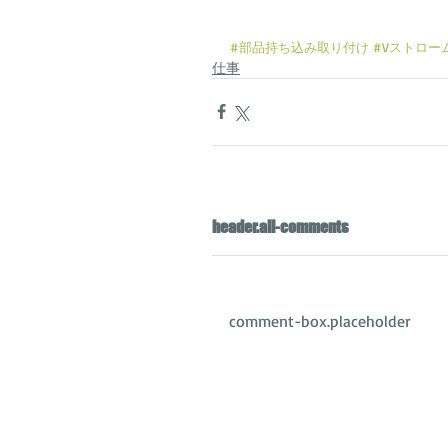
#部品持ち込み取り付け
#Vストローム
仕事
header.all-comments
comment-box.placeholder