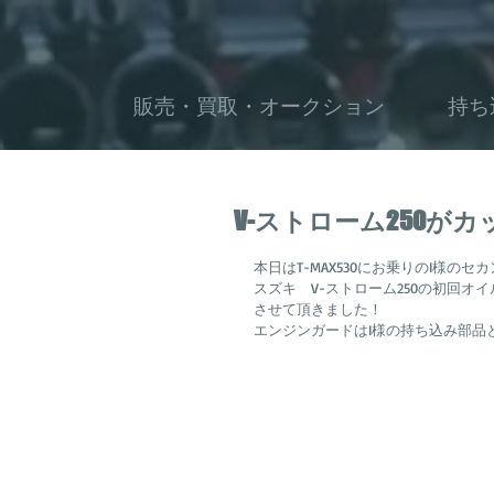
販売・買取・オークション
持ち
V-ストローム250が
本日はT-MAX530にお乗りのI様のセ
スズキ　V-ストローム250の初回
させて頂きました！
エンジンガードはI様の持ち込み部品と