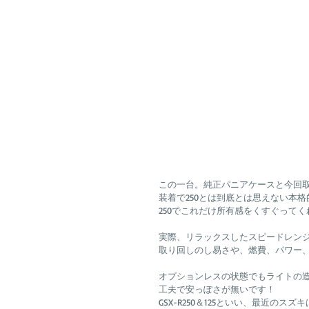
この一台。純正パニアケースと今回
装着で250とは到底とは思えない本
250でこれだけ所有感をくすぐってくれ
実際、リラックスしたスピードレン
取り回しのし易さや、燃費、パワー、
オプションレスの状態でもライトの
工夫で安っぽさが無いです！
GSX-R250＆125といい、最近の