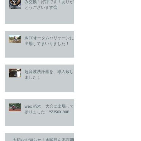
み交換！好評です！ありが
とうございます😊
JNCCオータムハリケーンに
出場してまいりました！
超音波洗浄器を、導入致し
ました！
wex 朽木 大会に出場して
参りました！YZ250X 90B
大切なお知らせ！水曜日を不定期