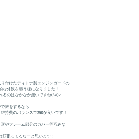
取り付けたディトナ製エンジンガードの
格的な外観を纏う様になりました！
るのはなかなか無いですね(^^)v
ジで旅をするなら
維持費のバランスで250が良いです！
造形やフレーム部分のカバー等巧みな
スズキは頑張ってるなーと思います！