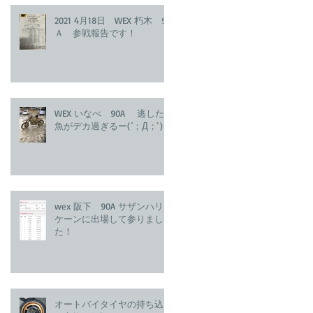
2021 4月18日 WEX 朽木 90
Ａ 参戦報告です！
WEX いなべ 90A 逃した
魚がデカ過ぎるー(´；Д；`)
wex 阪下 90A サザンハリ
ケーンに出場して参りまし
た！
オートバイタイヤの持ち込