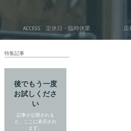
ACCESS 定休日・臨時休業
店
特集記事
後でもう一度
お試しくださ
い
記事が公開される
と、ここに表示され
ます。