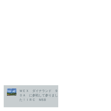
ＷＥＸ ダイナランド ９
０Ａ に参戦して参りまし
た！ＩＲＣ Ｍ5Ｂ