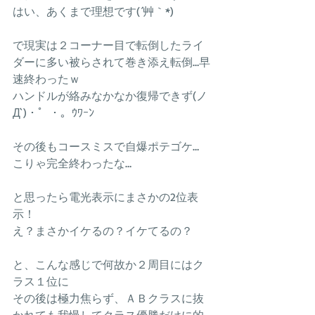
はい、あくまで理想です(´艸｀*)
で現実は２コーナー目で転倒したライ
ダーに多い被らされて巻き添え転倒…早
速終わったｗ
ハンドルが絡みなかなか復帰できず(ノ
Д`)・゜・。ｳﾜｰﾝ
その後もコースミスで自爆ポテゴケ…
こりゃ完全終わったな…
と思ったら電光表示にまさかの2位表
示！
え？まさかイケるの？イケてるの？
と、こんな感じで何故か２周目にはク
ラス１位に
その後は極力焦らず、ＡＢクラスに抜
かれても我慢してクラス優勝だけに的