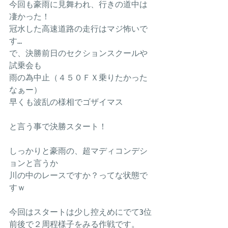
今回も豪雨に見舞われ、行きの道中は
凄かった！
冠水した高速道路の走行はマジ怖いで
す…
で、決勝前日のセクションスクールや
試乗会も
雨の為中止（４５０ＦＸ乗りたかった
なぁー）
早くも波乱の様相でゴザイマス
と言う事で決勝スタート！
しっかりと豪雨の、超マディコンデシ
ョンと言うか
川の中のレースですか？ってな状態で
すｗ
今回はスタートは少し控えめにでて3位
前後で２周程様子をみる作戦です。