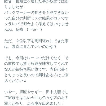
総合一桁順位を逃した事が残念ではあ
りましたが
バックマーカーの動きを予測できなか
った自分の判断ミスの結果がコレです
タラレバで都合よく考えてはいけませ
んね。反省！(´・ω・`)
ただ、２位以下を周回遅れにできた事
は、素直に喜んでいいのかな？
でも、今回はレース中だけでなく、そ
の前後でも驚く程運が味方してくれて
なんか気持ち悪い位です。内容は書く
とちょっと長いので興味ある方はご来
店くださいｗ
いやー、師匠やオギー、田中夫妻そし
て家族をはじめ今回も色々な方のお力
添えがあり、走る事が出来ました！