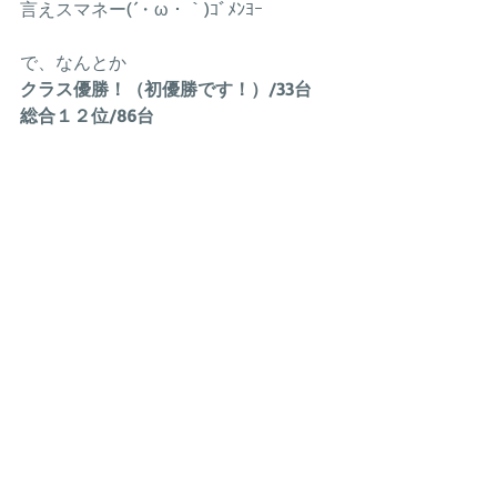
言えスマネー(´・ω・｀)ｺﾞﾒﾝﾖｰ
で、なんとか
クラス優勝！（初優勝です！）/33台
総合１２位/86台