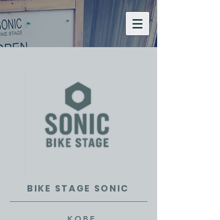
BIKE STAGE SONIC
KOBE